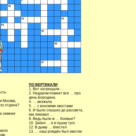
ПО ВЕРТИКАЛИ
1. Вот затрещали …
есть
2. Недаром помнит вся … про
день Бородина
м Москва,
4. … визжала
зу отдана?
5. … с конскими хвостами
6. И было слышно до рассвета,
На зимние
как ликовал …
8. Ведь были ж … боевые?
10. Забил … я в пушку туго
12. В дыму … блестел
емало
13. … наш рождён был хватом
уди