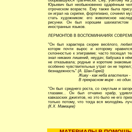
оборвавшуюся трагически. Ему, убитому на 
Юрьевич был необыкновенно одарённым чело
отроческом возрасте. Ему также была прис
он играл на скрипке, фортепиано, сочинял му
стать художником: его живописное насле
рисунки. Он был хорошим шахматистом и
иностранных языков.
ЛЕРМОНТОВ В ВОСПОМИНАНИЯХ СОВРЕМ
"Он был характера скорее весёлого, любил
которм почти вырос и которому нравилс
склонностью к эпиграмме; часто посещал те
знал никаких лишений, неудач; бабушка в нём
не отказывала; родные и короткие знакомые 
особенно чувствительных утрат он не терпел;
безнадежность"
(А. Шан-Гирей)
Живу - как неба властелин -
В прекрасном мире - но один.
"Он был среднего роста, со смуглым и заго
глазами... Он был отчаяно храбр, удив
кавказских джигитов, но это было не его при
только потому, что тогда вся молодёжь лу
(К.Х. Мамацев)
МАТЕРИАЛЫ В ПОМОЩЬ