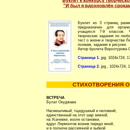
Буклет к конкурсу творческо
"И был я вдохновлён срокам
Буклет из 3 страниц разм
предназначен для органи
учащихся 7-9 классов. 
творческие задания по люб
тест о жизни и творчестве Л
поэмам, задание в рисунке.
Автор буклета Верхотурова 
Страница 1.
jpg. 1024х724, 1
Страница 2.
jpg., 1024х724, 1
СТИХОТВОРЕНИЯ О
ВСТРЕЧА
Булат Окуджава
Насмешливый, тщедушный и неловкий,
единственный на этот шар земной,
на Усачевке, возле остановки,
вдруг Лермонтов возник передо мной,
и в полночи рассеянной и зыбкой