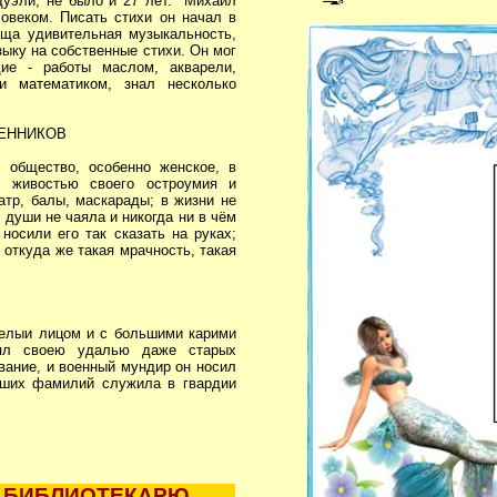
дуэли, не было и 27 лет. Михаил
веком. Писать стихи он начал в
уща удивительная музыкальность,
зыку на собственные стихи. Он мог
дие - работы маслом, акварели,
 математиком, знал несколько
ЕННИКОВ
 общество, особенно женское, в
я живостью своего остроумия и
атр, балы, маскарады; в жизни не
 души не чаяла и никогда ни в чём
носили его так сказать на руках;
 откуда же такая мрачность, такая
релыи лицом и с большими карими
лял своею удалью даже старых
звание, и военный мундир он носил
чших фамилий служила в гвардии
 БИБЛИОТЕКАРЮ