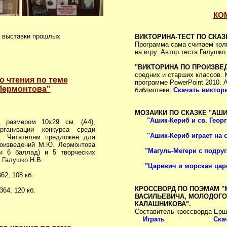
КО
 выставки прошлых
ВИКТОРИНА-ТЕСТ ПО СКАЗ
Программа сама считаем кол
на игру. Автор теста Галушко
"ВИКТОРИНА ПО ПРОИЗВЕ
средних и старших классов. 
о чтения по теме
программе PowerPoint 2010. 
 Лермонтова"
библиотеки.
Скачать виктори
МОЗАИКИ ПО СКАЗКЕ "АШИ
"Ашик-Кериб и св. Георг
 размером 10х29 см. (А4),
рганизации конкурса среди
"Ашик-Кериб играет на с
в. Читателям предложен для
роизведений М.Ю. Лермонтова
"Магуль-Мегери с подру
 и 6 баллад) и 5 творческих
 Галушко Н.В.
"Царевич и морская цар
62, 108 кб.
КРОССВОРД ПО ПОЭМАМ "
364, 120 кб.
ВАСИЛЬЕВИЧА, МОЛОДОГО
КАЛАШНИКОВА".
Составитель кроссворда Ершо
Играть
Ска