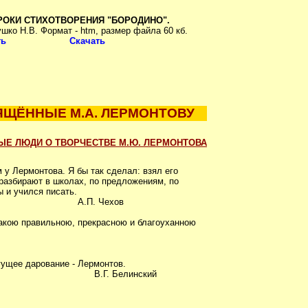
РОКИ СТИХОТВОРЕНИЯ "БОРОДИНО".
шко Н.В. Формат - htm, размер файла 60 кб.
ть
Скачать
ЯЩЁННЫЕ М.А. ЛЕРМОНТОВУ
НЫЕ ЛЮДИ О ТВОРЧЕСТВЕ М.Ю. ЛЕРМОНТОВА
 у Лермонтова. Я бы так сделал: взял его
 разбирают в школах, по предложениям, по
ы и учился писать.
 Чехов
такою правильною, прекрасною и благоуханною
гущее дарование - Лермонтов.
елинский