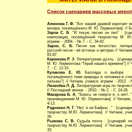
Список сценариев массовых меро
Алюнова Г. Ф.
"Бог нашей драмой коротает ве
вечера, посвящённого М. Ю. Лермонтова] // Биб
Зархи С. Б
. "И тихую песню он пел" : [сц
композиции, посвящённой творчеству М. Ю.
играем. - 2004. - № 7. - С. 34-42.
Зархи, С. Б.
Песня как богатство: литер
русской песне - её истоках и авторах // Читаем,
81-87.
Каримова Р. З
. Литературная дуэль : [сцена
М. Ю. Лермонтова "Герой нашего времени"] // Ч
7. - С. 12-15.
Кулакова Е. Ю.
Баллада о выборе : [м
посвящённого теме природы и человека в сти
пальмы"] // Читаем, учимся, играем. - 2012. - №
Лихачёва Л. Д.
Литературная игра по творчес
// Последний звонок. - 2010. - № 2. - С. 24-26.
Макарова Б. А.
"Боюсь не смерти я, о нет!..
произведениям М. Ю. Лермонтова] // Читаем, у
4-13.
Радченко Н. Г.
"Нет, я не Байрон..." : [сцена
творчеству М.Ю. Лермонтова] // Читаем, учимс
26.
Рыжова С. В.
Судьба поэта : [сценарий ли
творчеству М.Ю. Лермонтова] // Читаем, учимс
33.