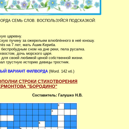
ВОРДА СЕМЬ СЛОВ. ВОСПОЛЬЗУЙСЯ ПОДСКАЗКОЙ:
кую царевну.
рскую пучину за ожерельем влюблённого в неё юношу.
ёз на 7 лет, мать Ашик-Кериба.
 беспробудным сном на дне реки, пела русалка.
хвостом, дочь морского царя.
 для своей любимой ценой собственной жизни.
зал грустную историю девицы тростник.
НЫЙ ВАРИАНТ ФИЛВОРДА
(Word. 142 кб.)
ОПОЛНИ СТРОКИ СТИХОТВОРЕНИЯ
ЛЕРМОНТОВА "БОРОДИНО"
Составитель: Галушко Н.В.