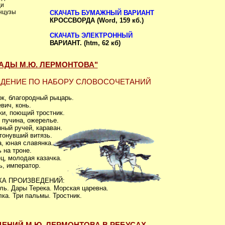
ди
анцузы
СКАЧАТЬ БУМАЖНЫЙ ВАРИАНТ
КРОССВОРДА (Word, 159 кб.)
СКАЧАТЬ ЭЛЕКТРОННЫЙ
ВАРИАНТ. (htm, 62 кб)
АДЫ М.Ю. ЛЕРМОНТОВА"
ЕДЕНИЕ
ПО НАБОРУ СЛОВОСОЧЕТАНИЙ
ок, благородный рыцарь.
вич, конь.
ки, поющий тростник.
 пучина, ожерелье.
ный ручей, караван.
тонувший витязь.
а, юная славянка.
ь на троне.
ец, молодая казачка.
ь, император.
КА ПРОИЗВЕДЕНИЙ:
ь. Дары Терека. Морская царевна.
ка. Три пальмы. Тростник.
ЕНИЙ М.Ю. ЛЕРМОНТОВА В РЕБУСАХ