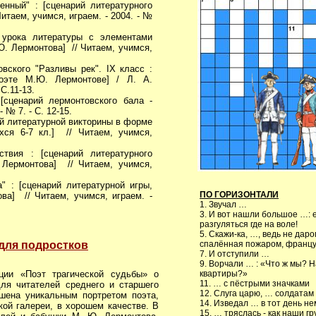
нный" : [сценарий литературного
таем, учимся, играем. - 2004. - №
урока литературы с элементами
Ю. Лермонтова] // Читаем, учимся,
овского "Разливы рек". IХ класс :
поэте М.Ю. Лермонтове] / Л. А.
 С.11-13.
сценарий лермонтовского бала -
 № 7. - С. 12-15.
ий литературной викторины в форме
хся 6-7 кл.] // Читаем, учимся,
твия : [сценарий литературного
 Лермонтова] // Читаем, учимся,
 : [сценарий литературной игры,
ПО ГОРИЗОНТАЛИ
а] // Читаем, учимся, играем. -
1. Звучал …
3. И вот нашли большое …: 
разгуляться где на воле!
5. Скажи-ка, …, ведь не даро
для подростков
спалённая пожаром, францу
7. И отступили …
9. Ворчали … : «Что ж мы? 
иции «Поэт трагической судьбы» о
квартиры?»
11. … с пёстрыми значками
ля читателей среднего и старшего
12. Слуга царю, … солдатам
ашена уникальным портретом поэта,
14. Изведал … в тот день н
ой галереи, в хорошем качестве. В
15. … тряслась - как наши гр