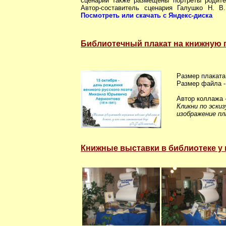
сценарии также размещены портреты родит
Автор-составитель сценария Галушко Н. В
Посмотреть или скачать с Яндекс-диска
Библиотечный плакат на книжную 
Размер плаката 
Размер файла - 
Автор коллажа -
Кликни по эски
изображение пл
Книжные выставки в библиотеке у н