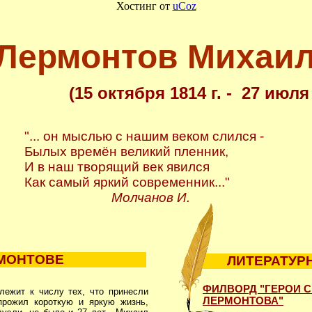
Хостинг от
uCoz
Лермонтов Михаи
(15 октября 1814 г. - 27 июля 
"... он мыслью с нашим веком слился -
Былых времён великий пленник,
И в наш творящий век явился
Как самый яркий современник..."
Молчанов И.
РМОНТОВЕ
ЛИТЕРАТУР
ФИЛВОРД "ГЕРОИ С
ежит к числу тех, что принесли
ЛЕРМОНТОВА"
прожил короткую и яркую жизнь,