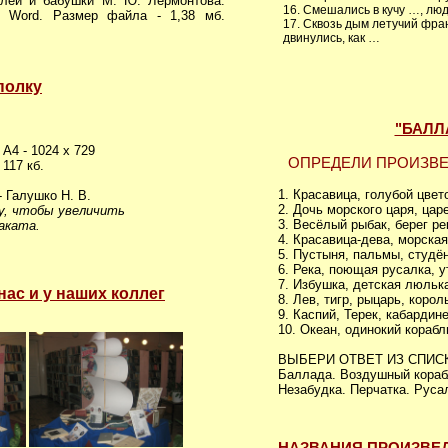
елей и бабушки М. Ю. Лермонтова.
16. Смешались в кучу …, лю
. Word. Размер файла - 1,38 мб.
17. Сквозь дым летучий фр
двинулись, как …
полку
"БАЛЛ
А4 - 1024 х 729
ОПРЕДЕЛИ ПРОИЗВ
117 кб.
1. Красавица, голубой цвет
 Галушко Н. В.
2. Дочь морского царя, царе
зу, чтобы увеличить
3. Весёлый рыбак, берег ре
аката.
4. Красавица-дева, морская
5. Пустыня, пальмы, студён
6. Река, поющая русалка, у
7. Избушка, детская люльк
ас и у наших коллег
8. Лев, тигр, рыцарь, корол
9. Каспий, Терек, кабардин
10. Океан, одинокий корабл
ВЫБЕРИ ОТВЕТ ИЗ СПИС
Баллада. Воздушный корабл
Незабудка. Перчатка. Русал
НАЗВАНИЯ ПРОИЗВЕД