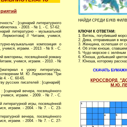
приятий
НАЙДИ СРЕДИ БУКВ ФИЛ
чность" : [сценарий литературного
лиотека. - 2003. - № 1. - С. 57-62.
енарий литературно - музыкальной
КЛЮЧИ К ОТВЕТАМ:
 Лермонтова] // Читаем, учимся,
1. Витязь, погубивший морс
2. Дева, отправившая в мо
атурно-музыкальная композиция о
3. Женщина, ослепшая от сл
 учимся, играем. - 2013. - № 9. - С.
4. Об этом юноше, спавшем
5. Чудо морское с зелёным 
рий викторины, посвящённой роману
6. Юноша, добывший цветок
итаем, учимся, играем. - 2010. - №
7. Юноша, которому расска
атериал к уроку литературы,
СКАЧАТЬ БУМАЖ
хотворении М. Ю. Лермонтова "Три
 4. - С. 60-65.
КРОССВОРД "Д
тву русских писателей : [сценарий]
М.Ю. 
" : [сценарий вечера, посвящённого
чимся, играем. - 2009. - № 7. - С.
рий литературной игры, посвящённой
я, играем. - 2004. - № 7. - С. 23-
тературной вечера, посвящённого
я, играем. - 2004. - № 7. - С. 27-