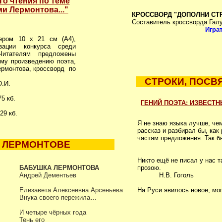
го чтения по теме
и Лермонтова..."
КРОССВОРД "ДОПОЛНИ СТ
Составитель кроссворда Галу
Игра
ером 10 х 21 см (А4),
зации конкурса среди
Читателям предложены
ому произведению поэта,
ермонтова, кроссворд по
СТРОКИ, ПОСВ
О.И.
75 кб.
ГЕНИЙ ПОЭТА: ИЗВЕСТ
29 кб.
Я не знаю языка лучше, чем
рассказ и разбирал бы, как
частям предложения. Так б
 ЛЕРМОНТОВЕ
А.П.
Никто ещё не писал у нас 
БАБУШКА ЛЕРМОНТОВА
прозою.
Андрей Дементьев
Н.В. Гоголь
Елизавета Алексеевна Арсеньева
На Руси явилось новое, мо
Внука своего пережила…
В.Г. Б
И четыре чёрных года
Тень его