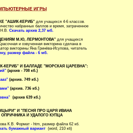
МПЬЮТЕРНЫЕ ИГРЫ
КЕ "АШИК-КЕРИБ"
для учащихся 4-6 классов.
ичество набранных баллов и время, затраченное
 Н.В.
Скачать архив 2,37 мб.
ДЕНИЯМ М.Ю, ЛЕРМОНТОВА"
для учащихся
Красочная и озвученная викторина сделана в
Автор викторины Яна Гринёва-Исупова, читатель
ну, размер файла - 6 мб.
К-КЕРИБ" И БАЛЛАДЕ "МОРСКАЯ ЦАРЕВНА":
ий"
(архив - 708 кб.)
ааз"
(архив. 749 кб.)
гами"
(архив. 736 кб.)
евна"
(архив 639 кб.)
МЦЫРИ" И "ПЕСНЯ ПРО ЦАРЯ ИВАНА
 ОПРИЧНИКА И УДАЛОГО КУПЦА
ва К.В. Формат - htm, размер файла 62 кб.
чать бумажный вариант
(word, 210 кб)