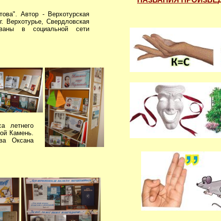
ова". Автор - Верхотурская
г. Верхотурье, Свердловская
ованы в социальной сети
са летнего
шой Камень.
ва Оксана