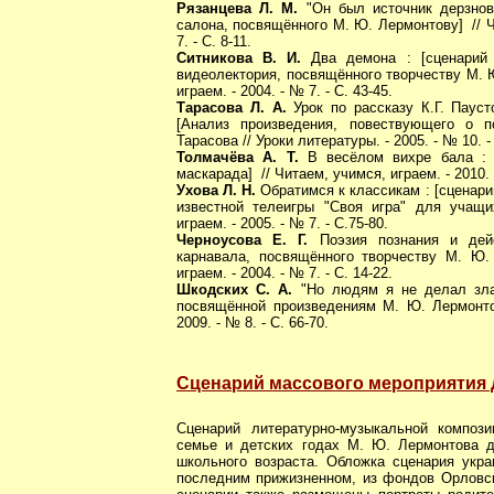
Рязанцева Л. М.
"Он был источник дерзнове
салона, посвящённого М. Ю. Лермонтову] // Чи
7. - С. 8-11.
Ситникова В. И.
Два демона : [сценарий 
видеолектория, посвящённого творчеству М. 
играем. - 2004. - № 7. - С. 43-45.
Тарасова Л. А.
Урок по рассказу К.Г. Пауст
[Анализ произведения, повествующего о 
Тарасова // Уроки литературы. - 2005. - № 10. -
Толмачёва А. Т.
В весёлом вихре бала : [
маскарада] // Читаем, учимся, играем. - 2010. -
Ухова Л. Н.
Обратимся к классикам : [сценар
известной телеигры "Своя игра" для учащи
играем. - 2005. - № 7. - С.75-80.
Черноусова Е. Г.
Поэзия познания и дейс
карнавала, посвящённого творчеству М. Ю.
играем. - 2004. - № 7. - С. 14-22.
Шкодских С. А.
"Но людям я не делал зла"
посвящённой произведениям М. Ю. Лермонтов
2009. - № 8. - С. 66-70.
Сценарий массового мероприятия 
Сценарий литературно-музыкальной композ
семье и детских годах М. Ю. Лермонтова д
школьного возраста. Обложка сценария укр
последним прижизненном, из фондов Орловск